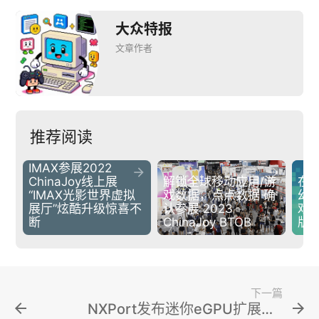
大众特报
文章作者
推荐阅读
IMAX参展2022 


ChinaJoy线上展 
解锁全球移动应用/游
在
“IMAX光影世界虚拟
戏数据，点点数据 确
幻
展厅”炫酷升级惊喜不
认参展 2023 
戏
断
ChinaJoy BTOB
版
下一篇
arrow_back
arrow_forward
NXPort发布迷你eGPU扩展坞，内置650W电源