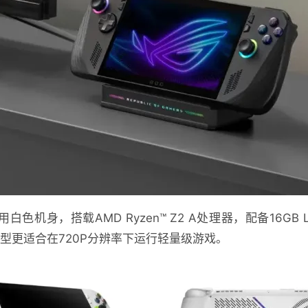
y采用白色机身，搭载AMD Ryzen™ Z2 A处理器，配备16GB L
议该机型更适合在720P分辨率下运行轻量级游戏。