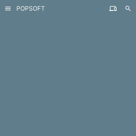
menu
POPSOFT

