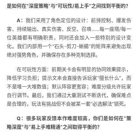
是如何在
“
深度策略
”
与
“
可玩性
/
易上手
”
之间找到平衡的？
A
：
我们采用了角色定位的设计：前排控制、爆发伤
害、持续输出、真实伤害、反空、召唤……每一座塔/每一
位英雄都有明确职责，同时还会加入一些特别的设计变
化。我们内部用一个“石头-剪刀-蜥蜴”的矩阵来避免出现
绝对强势角色，并确保存在多种克制选择。
在可玩性方面：前期关卡会有明显的协同效果提示，
降低学习负担；提示文本会直接告诉玩家“擅长什么”，而
不是堆一大堆数值；默认阵容更宽容；难度分级允许玩家
自行调节。最后，我们通过大量测试不断迭代，确保难点
是合理的，玩法有挑战但不会被某一套“必选解法”锁死。
Q
：
很多玩家反馈本作难度较高，你们是如何在
“
策
略深度
”
与
“
易上手难精通
”
之间取得平衡的？