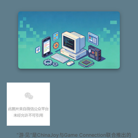
“游·见”是ChinaJoy与Game Connection联合推出的