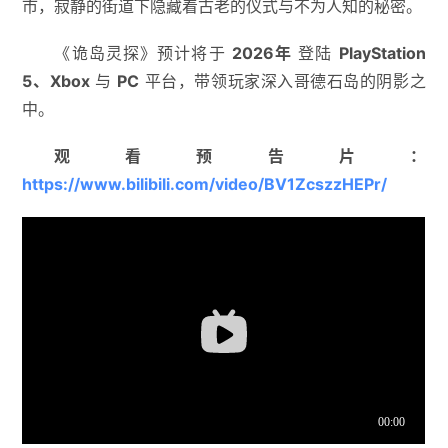
市，寂静的街道下隐藏着古老的仪式与不为人知的秘密。
《诡岛灵探》预计将于
2026年
登陆
PlayStation
5、Xbox
与
PC
平台，带领玩家深入哥德石岛的阴影之
中。
观看预告片：
https://www.bilibili.com/video/BV1ZcszzHEPr/