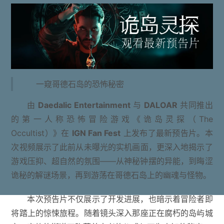
一窥哥德石岛的恐怖秘密
由
Daedalic Entertainment
与
DALOAR
共同推出
的第一人称恐怖冒险游戏《诡岛灵探（The
Occultist）》在
IGN Fan Fest
上发布了最新预告片。本
次视频展示了此前从未曝光的实机画面，更深入地揭示了
游戏压抑、超自然的氛围——从神秘钟摆的异能，到晦涩
诡秘的解谜场景，再到游荡在哥德石岛上的幽魂与怪物。
本次预告片不仅展示了开发进展，也暗示着冒险者即
将踏上的惊悚旅程。随着镜头深入那座正在腐朽的岛屿城