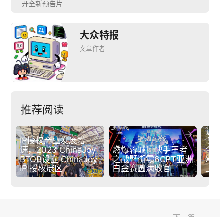
开全新预告片
大众特报
文章作者
推荐阅读
让


IP授权产业发展增
悚
速，2023 ChinaJoy 
燃爆蓉城！快手王者
今日
BTOB设立 ChinaJoy 
之战暨街霸6CPT亚洲
Xbo
IP 授权展区
白金赛圆满收官 
上
下一篇