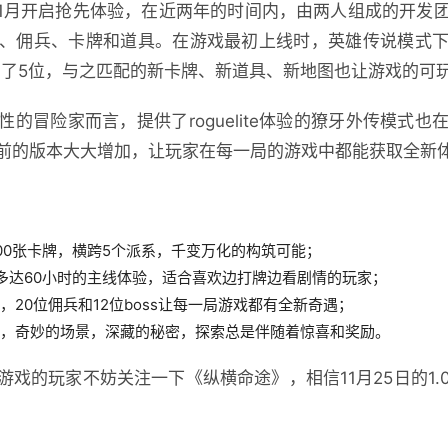
年11月开启抢先体验，在近两年的时间内，由两人组成的开发
、佣兵、卡牌和道具。在游戏最初上线时，英雄传说模式
来到了5位，与之匹配的新卡牌、新道具、新地图也让游戏的可
的冒险家而言，提供了roguelite体验的獠牙外传模式
前的版本大大增加，让玩家在每一局的游戏中都能获取全新
500张卡牌，横跨5个派系，千变万化的构筑可能；
，多达60小时的主线体验，适合喜欢边打牌边看剧情的玩家；
下，20位佣兵和12位boss让每一局游戏都有全新奇遇；
角色，奇妙的场景，深藏的秘密，探索总是伴随着惊喜和奖励。
游戏的玩家不妨关注一下《纵横命途》，相信11月25日的1