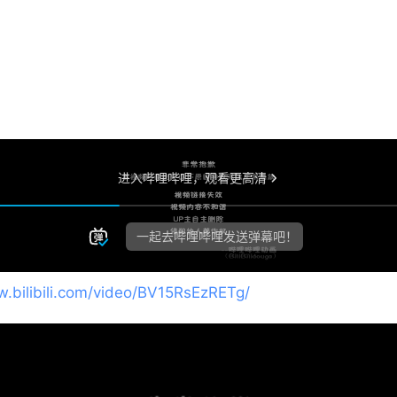
w.bilibili.com/video/BV15RsEzRETg/