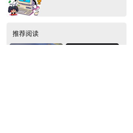
推荐阅读


Epic游戏商城本周限
免《席德·梅尔的文明
E宝大气！《霍格沃茨
®VI 白金版》
之遗》免费送
下一篇
arrow_back
arrow_forward
【游·见】专访MuccyGames：当实习神明遇见环球美食，开启一场舌尖上的冒险
POPSOFT