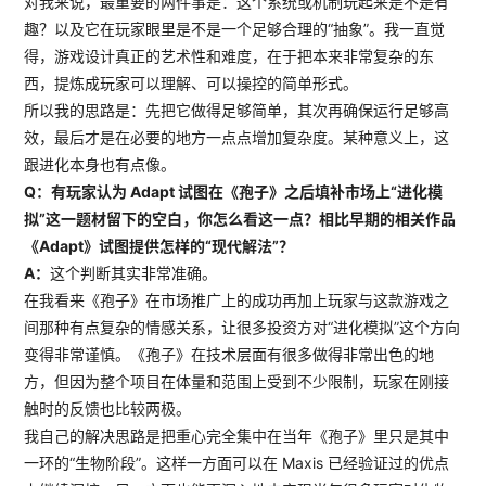
对我来说，最重要的两件事是：这个系统或机制玩起来是不是有
趣？以及它在玩家眼里是不是一个足够合理的“抽象”。我一直觉
得，游戏设计真正的艺术性和难度，在于把本来非常复杂的东
西，提炼成玩家可以理解、可以操控的简单形式。
所以我的思路是：先把它做得足够简单，其次再确保运行足够高
效，最后才是在必要的地方一点点增加复杂度。某种意义上，这
跟进化本身也有点像。
Q：有玩家认为 Adapt 试图在《孢子》之后填补市场上“进化模
拟”这一题材留下的空白，你怎么看这一点？相比早期的相关作品
《Adapt》试图提供怎样的“现代解法”？
A：
这个判断其实非常准确。
在我看来《孢子》在市场推广上的成功再加上玩家与这款游戏之
间那种有点复杂的情感关系，让很多投资方对“进化模拟”这个方向
变得非常谨慎。《孢子》在技术层面有很多做得非常出色的地
方，但因为整个项目在体量和范围上受到不少限制，玩家在刚接
触时的反馈也比较两极。
我自己的解决思路是把重心完全集中在当年《孢子》里只是其中
一环的“生物阶段”。这样一方面可以在 Maxis 已经验证过的优点