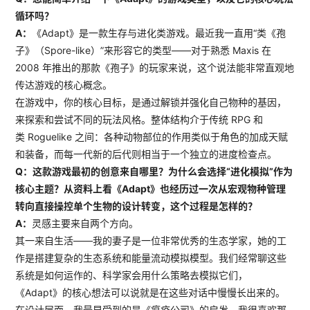
循环吗？
A：
《Adapt》是一款生存与进化类游戏。最近我一直用“类《孢
子》（Spore-like）”来形容它的类型——对于熟悉 Maxis 在
2008 年推出的那款《孢子》的玩家来说，这个说法能非常直观地
传达游戏的核心概念。
在游戏中，你的核心目标，是通过解锁并强化自己物种的基因，
来探索和尝试不同的玩法风格。整体结构介于传统 RPG 和
类 Roguelike 之间：各种动物部位的作用类似于角色的加成天赋
和装备，而每一代新的后代则相当于一个独立的进度检查点。
Q：这款游戏最初的创意来自哪里？为什么会选择“进化模拟”作为
核心主题？从资料上看《Adapt》也经历过一次从宏观物种管理
转向直接操控单个生物的设计转变，这个过程是怎样的？
A：
灵感主要来自两个方向。
其一来自生活——我的妻子是一位非常优秀的生态学家，她的工
作是搭建复杂的生态系统和能量流动模拟模型。我们经常聊这些
系统是如何运作的、科学家会用什么策略去模拟它们，
《Adapt》的核心想法可以说就是在这些对话中慢慢长出来的。
在设计层面，我最早受到的是《瘟疫公司》的启发。我很喜欢那