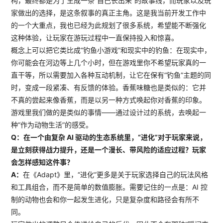
构，最终都是为了生成一条“自己长出来”的故事线，而玩家以及玩
家做出的选择，是这条叙事的真正主角。这是我当前开发工作中
的一个大重点，我也已经为此规划了很多系统，希望能不断强化
这种体验，让玩家在游玩过程中一直保持投入和惊喜。
概念上可以把它类比成“钓鱼小游戏”和现实中的钓鱼：在现实中，
你可能会在河边等上几个小时，但在游戏里你不希望玩家真的一
直干等，所以需要加入各种互动机制，让它在保有“钓鱼”主题的同
时，变成一段紧凑、有反馈的体验。香蕉味糖也是类似的：它并
不真的尝起来像香蕉，而是以另一种方式唤起你对香蕉的印象。
游戏里我们做的是类似的事情——通过设计过的系统，去唤起一
种“作为动物生活”的感受。
Q：在一个由复杂 AI 驱动的生态系统里，“进化”对于玩家来说，
是立刻获得战力提升，还是一个漫长、带风险的适应过程？玩家
会怎样感知这件事？
A：
在《Adapt》里，“进化”更多是关于玩家选择自己的玩法风格
和工具组合，而不是简单的数值膨胀。需要记住的一点是：AI 控
制的动物也会和你一起发生进化，只是复杂度和路径会有所不
同。