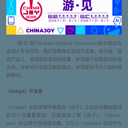
“游·见”是ChinaJoy与Game Connection联合推出的
游戏人专访栏目，我们将聚焦在游戏开发者、发行商、游
戏产品上，讲述游戏背后的故事，探究每个创意是如何诞
生的，分享对行业的见解和观点，发现那些不为人知的精
彩瞬间。
《Adapt》开发者
《Adapt》在玩家眼中像是自《孢子》之后进化模拟题材
的又一次重要尝试：它既延续了类《孢子》（Spore-
like）的幻想生物创造乐趣，又引入 roguelike 式的世代