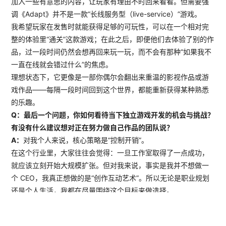
加入一些有意思的内容，让玩家有理由不时回来看看。但需要强
调《Adapt》并不是一款“长线服务型（live-service）”游戏。
我希望玩家在发售时就能获得足够的可玩性，可以在一个相对完
整的体验里“通关”这款游戏；在此之后，即便他们去体验了别的作
品，过一段时间仍然会想再回来玩一玩，而不会有那种“如果我不
一直在线就会错过什么”的焦虑。
理想状态下，它更像是一部你偶尔会翻出来重温的影视作品或游
戏作品——每隔一段时间回到这个世界，都能重新获得某种熟悉
的乐趣。
Q：最后一个问题，你如何看待当下独立游戏开发的机会与挑战？
有没有什么建议想对正在努力做自己作品的团队说？
A：
对我个人来说，核心策略是“控制开销”。
在这个行业里，大家往往会觉得：一旦工作室取得了一点成功，
就应该立刻开始大规模扩张。但对我来说，事实是我并不想做一
个 CEO，我真正想做的是“创作互动艺术”。所以无论是职业规划
还是个人生活，我都在尽量围绕这个目标来做选择。
在我眼里，独立团队最重要的资产其实是灵感和灵活性。要提高
成功的几率，就要尽量去利用、并持续投入在这两点上，而不是