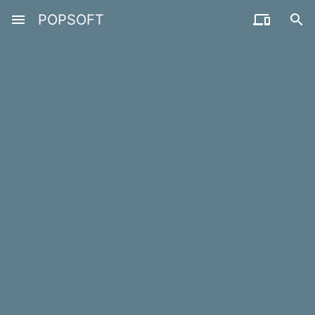
menu
POPSOFT

