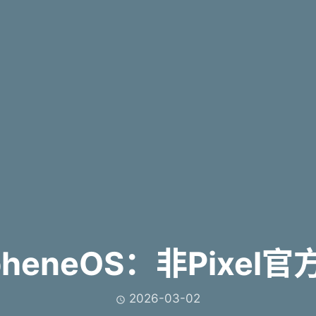
heneOS：非Pixe
2026-03-02
