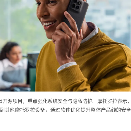
Android开源项目，重点强化系统安全与隐私防护。摩托罗拉
能移植到其他摩托罗拉设备，通过软件优化提升整体产品线的