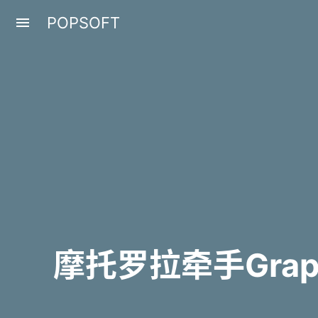
POPSOFT
menu
摩托罗拉牵手Grap