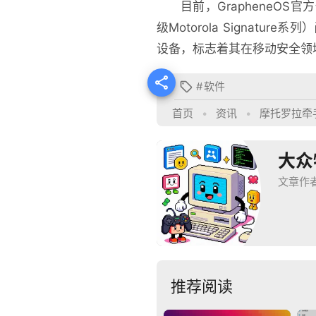
目前，GrapheneOS官
级Motorola Signat
设备，标志着其在移动安全领

#
软件

首页
•
资讯
•
摩托罗拉牵手
大众
文章作
推荐阅读