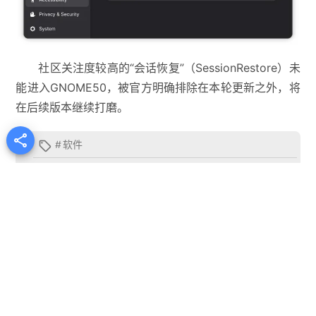
社区关注度较高的“会话恢复”（SessionRestore）未
能进入GNOME50，被官方明确排除在本轮更新之外，将
在后续版本继续打磨。

#
软件

首页
•
资讯
•
GNOME50发布：图形栈升级、系统体验
强化、技术路线全面转向Wayland
AstralBARD
文章作者
星之吟游诗人是也。