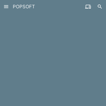
menu
POPSOFT

