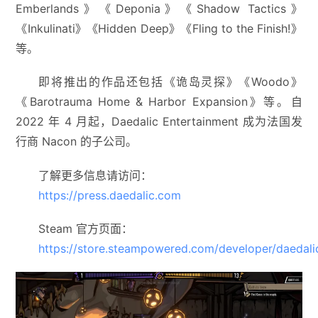
Emberlands》《Deponia》《Shadow Tactics》
《Inkulinati》《Hidden Deep》《Fling to the Finish!》
等。
即将推出的作品还包括《诡岛灵探》《Woodo》
《Barotrauma Home & Harbor Expansion》等。自
2022 年 4 月起，Daedalic Entertainment 成为法国发
行商 Nacon 的子公司。
了解更多信息请访问：
https://press.daedalic.com
Steam 官方页面：
https://store.steampowered.com/developer/daedali