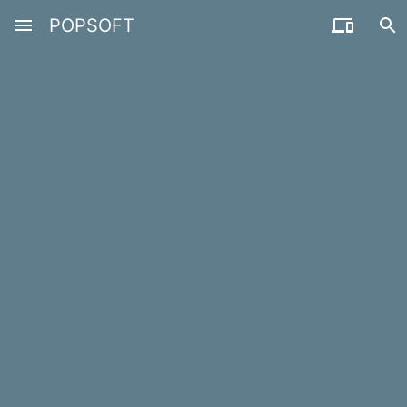
menu
POPSOFT

