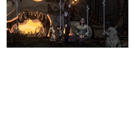

#
业界
