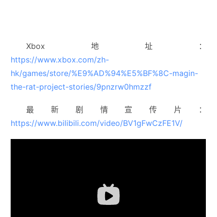
Xbox地址：
https://www.xbox.com/zh-
hk/games/store/%E9%AD%94%E5%BF%8C-magin-
the-rat-project-stories/9pnzrw0hmzzf
最新剧情宣传片：
https://www.bilibili.com/video/BV1gFwCzFE1V/