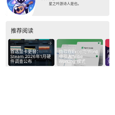
星之吟游诗人是也。
推荐阅读


首选显卡更替：
微软在Excel与Word
Fi
Steam 2026年1月硬
中引入“Vibe 
并V
件调查公布
Working”模式
支
下一篇
arrow_back
arrow_forward
纯狱系孟婆在线熬汤，“阴间朋克”调饮类新作《孟婆靓汤》公开
POPSOFT