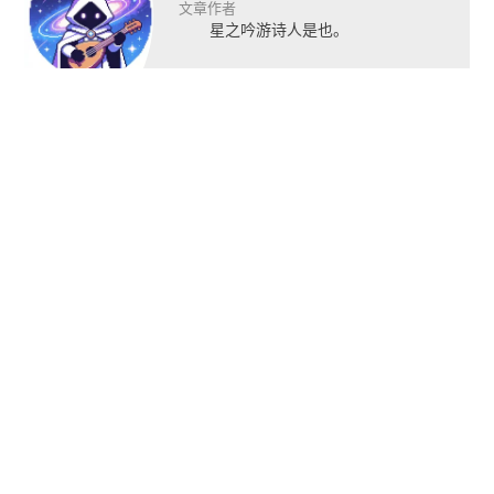
文章作者
星之吟游诗人是也。
推荐阅读


微软与Parallels达成
合作，允许Parallels
Debian 13.2更新发
在苹果M1、M2设备
布：安全修复与安装
支持Windows 11
体验提升
Lin
下一篇
arrow_back
arrow_forward
2025人形机器人行业报告：宇树出货量与市场占比双第一