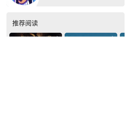
推荐阅读


《艾尔登法环》
《波斯王子：失落的
《
DLC“黄金树之影”首个
王冠》通过
音祭
预告片公布
SteamDeck验证
发
下一篇
arrow_back
arrow_forward
国产多人动作肉鸽《失落城堡2》1.0正式上线，属于宝藏猎人的最终冒险开启
POPSOFT
京ICP备14046782号-1