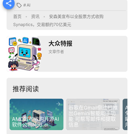

#
AI

首页
•
资讯
•
安森美宣布以全股票方式收购
Synaptics，交易额约70亿美元
大众特报
文章作者
推荐阅读


谷歌在Gmail侧边栏推
Ant
出Gemini智能助手功
免
AMD宣布收购开源AI
能 可帮写邮件和提取
瞄准
软件公司Nod.ai
信息
用