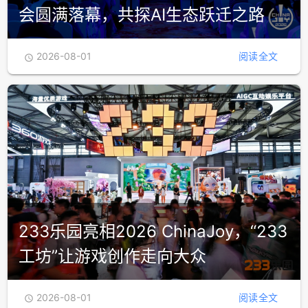
会圆满落幕，共探AI生态跃迁之路
2026-08-01
阅读全文

233乐园亮相2026 ChinaJoy，“233
工坊”让游戏创作走向大众
2026-08-01
阅读全文
