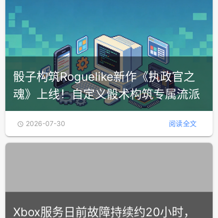
Windows11推进界面重写，旧式对话
框将进入原生WinUI阶段
2026-07-30
阅读全文

骰子构筑Roguelike新作《执政官之
魂》上线！自定义骰术构筑专属流派
2026-07-30
阅读全文
