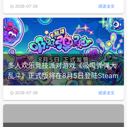
《无常》开启全新篇章：505
Games携手原主创夏思源宣布系列续
作
2026-07-29
阅读全文

多人欢乐竞技派对游戏《吸吸弹弹大
乱斗》正式版将在8月5日登陆Steam