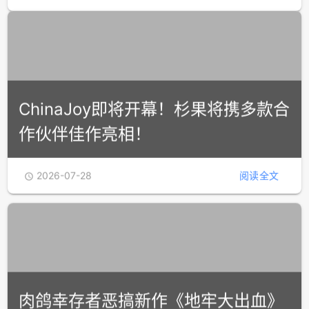
增量成长x魔像管理×元素暴击！95%
好评Steam新作《无尽废墟》现已发
售
2026-07-28
阅读全文

ChinaJoy即将开幕！杉果将携多款合
作伙伴佳作亮相！
2026-07-28
阅读全文
