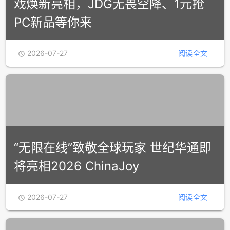
2026ChinaJoy开展倒计时！咪咕游
戏焕新亮相，JDG无畏空降、1元抢
PC新品等你来
2026-07-27
阅读全文
