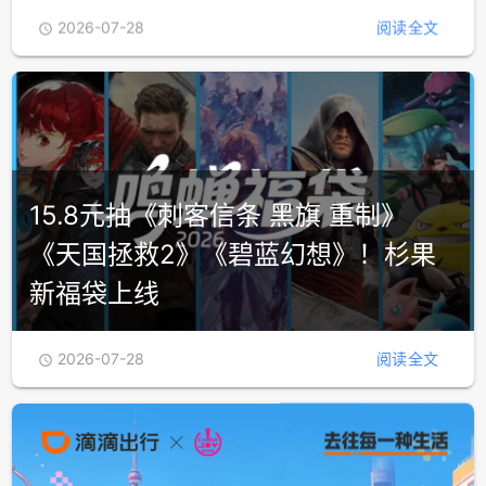
阎王也迎来“职场升级”！特别好评双
点阎王爷模拟器《罪托邦》推出发售
后首个大型更新
2026-07-28
阅读全文

15.8元抽《刺客信条 黑旗 重制》
《天国拯救2》《碧蓝幻想》！杉果
新福袋上线