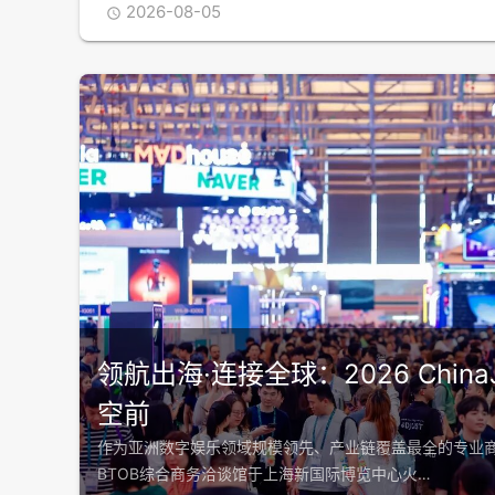
2026-08-05

领航出海·连接全球：2026 China
空前
作为亚洲数字娱乐领域规模领先、产业链覆盖最全的专业商务对接
BTOB综合商务洽谈馆于上海新国际博览中心火…