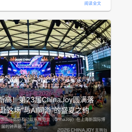
阅读全文
新高！第23届ChinaJoy圆满落
赴这场“与AI同游”的盛夏之约
23 届中国国际数码互动娱乐展览会（ChinaJoy）在上海新国际博
3 届的钟声敲…