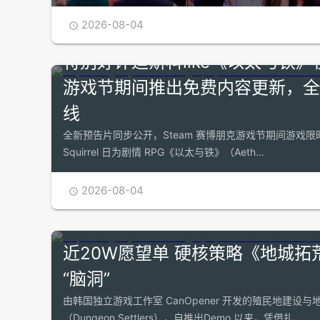
2026-08-04

特别好评迪斯科like《以太与铁》在
游戏节期间推出免费内容更新，全
线
全新预告片同步公开，Steam 赛博朋克游戏节期间游戏限时 8
Squirrel 日为剧情 RPG《以太与铁》（Aeth…
2026-08-04

近20W愿望单 硬核策略《地城拓
“脑洞”
由韩国独立游戏工作室 CanOpener 开发的殖民地建设
（Dungeon Settlers），自推出Demo 以来，凭借扎…