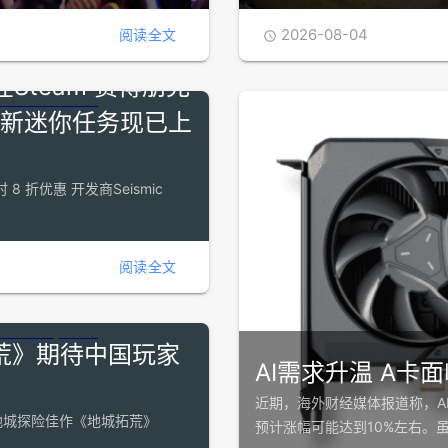
2026-08-04
阅读全文

Steam 赛博朋克
新迷你任务现已上
 折优惠 开发商Seismic
阅读全文
荒》期待中国玩家
AI需求升温 A卡
近期，海外财经媒体报道称，AM
与地城探险佳作《地城拓荒》
预计涨幅可能达到10%左右。虽