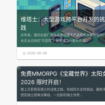
维塔士：大型游戏跨平台开发的挑
践
近年来，国内头部厂商陆续推动旗下产品布局从移动端到P
台正从过去的“可选项”，加速成为头部大作立…
2026-08-06

免费MMORPG《宝藏世界》太阳
2026 限时开启！
踏上艾莉西亚骑士的试炼之路，完成四大支柱挑战，赢取丰
西亚骑士团再次集结，一位新的骑士传奇…