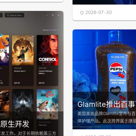
2026-07-30

阅读全文
Glamlite推
美国美妆品牌Glamlite宣布
体护理产品。此次跨界属于限
ux原生开发
本的开发工作。对于长期依赖第三方