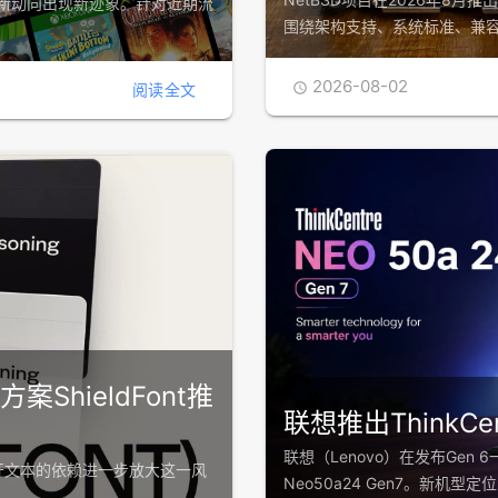
的最新动向出现新迹象。针对近期流
围绕架构支持、系统标准、兼
2026-08-02

阅读全文
hieldFont推
联想推出ThinkCen
联想（Lenovo）在发布Gen 
开文本的依赖进一步放大这一风
Neo50a24 Gen7。新机