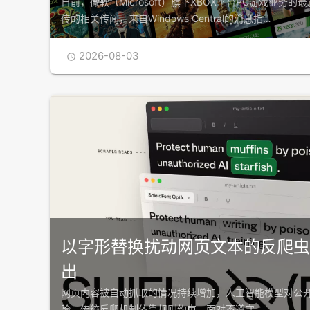
日前，微软（Microsoft）旗下XBOX平台PC游戏业务
传的相关传闻，来自Windows Central的消息指…
2026-08-03

以字形替换扰动网页文本的反爬虫方案S
出
网页内容被自动抓取的情况持续增加，人工智能模型对公
险。传统反爬机制依靠规则约束，面对不遵守…