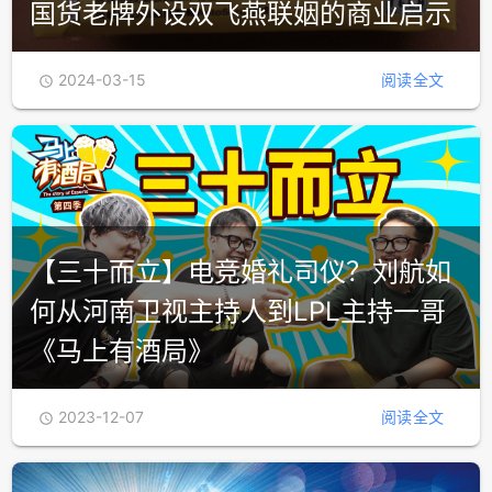
国货老牌外设双飞燕联姻的商业启示
2024-03-15
阅读全文

【三十而立】电竞婚礼司仪？刘航如
何从河南卫视主持人到LPL主持一哥
《马上有酒局》
2023-12-07
阅读全文
