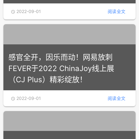
感官全开，因乐而动！网易放刺
相约MetaCJ元宇宙，PConline元气
FEVER于2022 ChinaJoy线上展
甄选好物评选盛典隆重举行
（CJ Plus）精彩绽放！
2022-09-01
阅读全文

2022-09-01
阅读全文

IMAX参展2022 ChinaJoy线上展
“IMAX光影世界虚拟展厅”炫酷升级惊