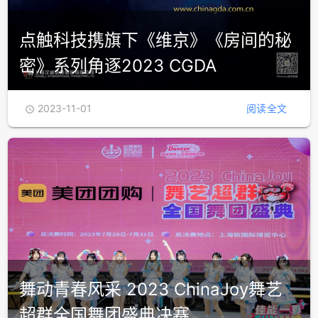
点触科技携旗下《维京》《房间的秘
密》系列角逐2023 CGDA
2023-11-01
阅读全文

舞动青春风采 2023 ChinaJoy舞艺
超群全国舞团盛典决赛