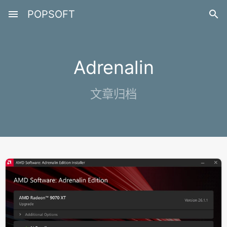
menu
POPSOFT

Adrenalin
文章归档