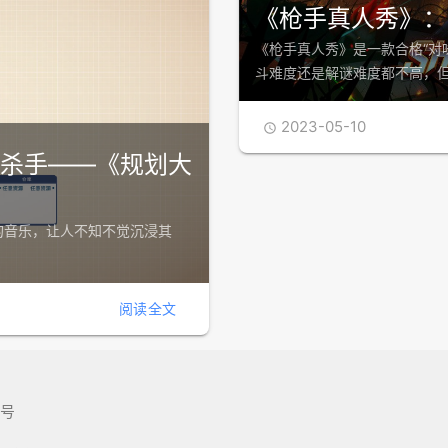
《枪手真人秀》：
《枪手真人秀》是一款合格“对
斗难度还是解谜难度都不高，
2023-05-10

杀手——《规划大
的音乐，让人不知不觉沉浸其
阅读全文
8号