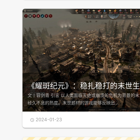
《耀斑纪元》：稳扎稳打的末世生
文丨容剑青 引言 以人类面临灭绝或崩溃的危机为背景的
经久不息的热度。末世题材的游戏能够反映出…
2024-01-23
