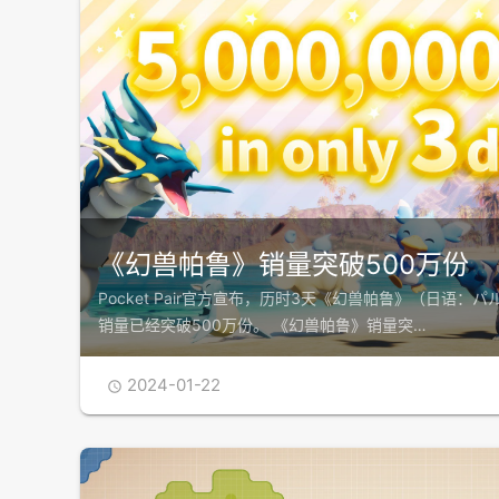
《幻兽帕鲁》销量突破500万份
Pocket Pair官方宣布，历时3天《幻兽帕鲁》（日语：パル
销量已经突破500万份。 《幻兽帕鲁》销量突…
2024-01-22
