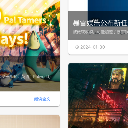
暴雪娱乐公布新任
被微软收购，可能加速了暴雪娱
2024-01-30

ワールド，英语：Palworld）
阅读全文