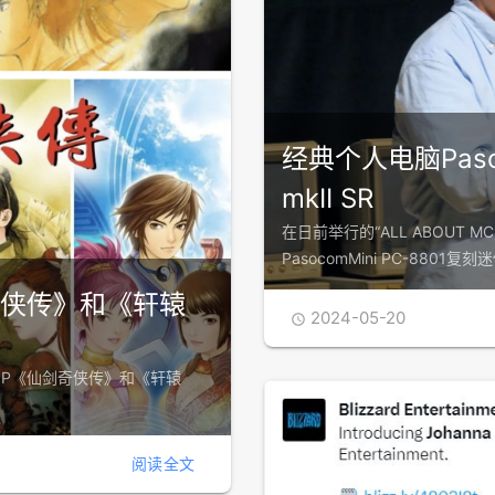
经典个人电脑Pasoc
mkII SR
在日前举行的“ALL ABOUT MCU
PasocomMini PC-8801复刻迷
奇侠传》和《轩辕
2024-05-20

出售旗下IP《仙剑奇侠传》和《轩辕
阅读全文