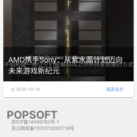
AMD携手Sony：从紫水晶计划迈向
未来游戏新纪元
2025-10-10
阅读全文

POPSOFT
京ICP备14046782号-1
京公网安备11010702001718号