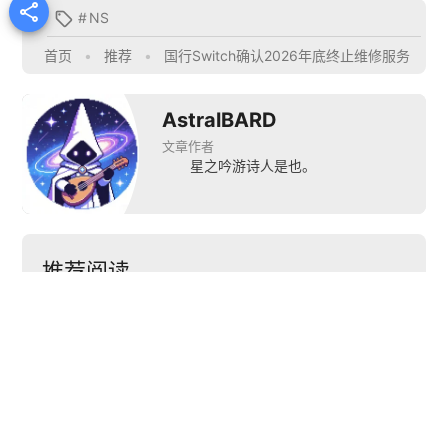

#
NS

首页
•
推荐
•
国行Switch确认2026年底终止维修服务
AstralBARD
文章作者
星之吟游诗人是也。
推荐阅读


国行NS即将停止网络
Nintendo Switch 2正
“D
服务
式公布
平