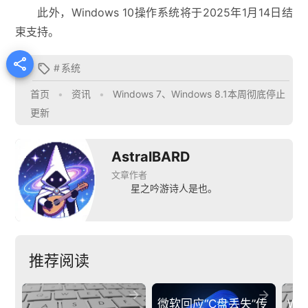
此外，Windows 10操作系统将于2025年1月14日结
束支持。

#
系统

首页
•
资讯
•
Windows 7、Windows 8.1本周彻底停止
更新
AstralBARD
文章作者
星之吟游诗人是也。
推荐阅读


微软回应“C盘丢失”传
Wi