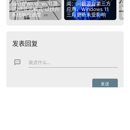
微软在Windows11测
闻：问题源自第三方
书将
试“低延迟模式”以提升
应用，Windows 11 
期
系统响应速度
三月更新未受影响
更
发表回复
textsms
说点什么...
下一篇
arrow_back
arrow_forward
经典游戏「轩辕剑五三部曲」登录steam！首周组合7折起