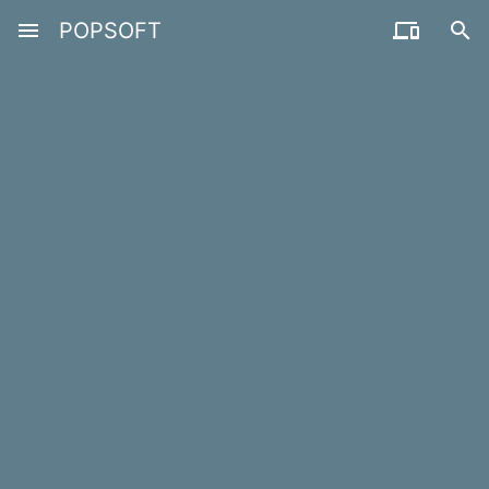
menu
POPSOFT

