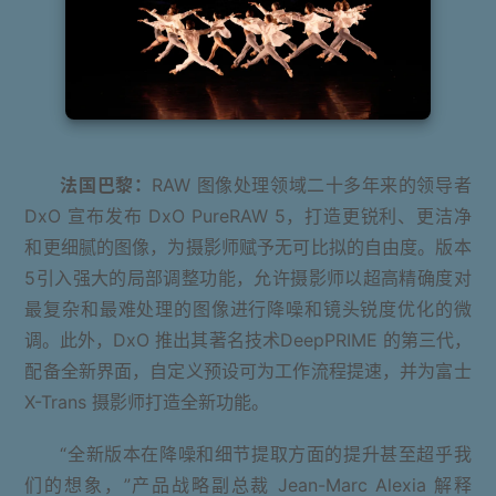
法国巴黎：
RAW 图像处理领域二十多年来的领导者
DxO 宣布发布 DxO PureRAW 5，打造更锐利、更洁净
和更细腻的图像，为摄影师赋予无可比拟的自由度。版本
5引入强大的局部调整功能，允许摄影师以超高精确度对
最复杂和最难处理的图像进行降噪和镜头锐度优化的微
调。此外，DxO 推出其著名技术DeepPRIME 的第三代，
配备全新界面，自定义预设可为工作流程提速，并为富士
X-Trans 摄影师打造全新功能。
“全新版本在降噪和细节提取方面的提升甚至超乎我
们的想象，”产品战略副总裁 Jean-Marc Alexia 解释