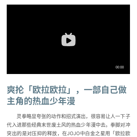
爽抡「欧拉欧拉」，一部自己做
主角的热血少年漫
灵拳略显夸张的动作和招式演出，很容易让人一下子
代入进那些经典末世废土风的热血少年漫中去。拳脚对冲
突出的是对压抑的释放，在JOJO中白金之星用「欧拉欧