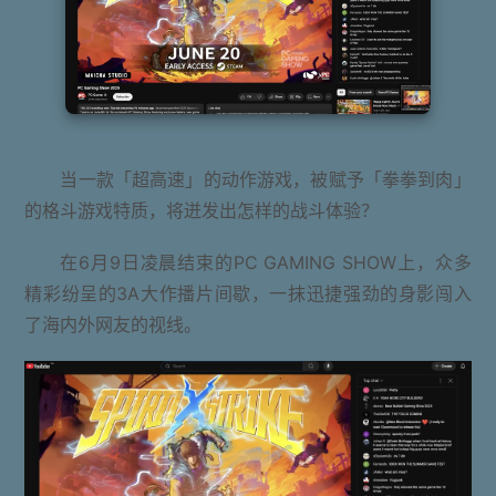
当一款「超高速」的动作游戏，被赋予「拳拳到肉」
的格斗游戏特质，将迸发出怎样的战斗体验？
在6月9日凌晨结束的PC GAMING SHOW上，众多
精彩纷呈的3A大作播片间歇，一抹迅捷强劲的身影闯入
了海内外网友的视线。