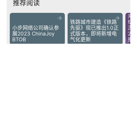
推荐阅读
来


铁路城市建造《铁路
极
小步网络公司确认参
先驱》现已推出1.0正
游戏
展2023 ChinaJoy 
式版本，即将新增电
20
BTOB
气化更新
报
下一篇
arrow_back
arrow_forward
中式民俗微恐解谜游戏《頭七》DEMO试玩现已上线Steam新品节
POPSOFT
京ICP备14046782号-1
京公网安备11010702001718号
Copyright © 1995-2026 POPSOFT