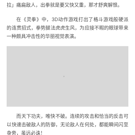
拉」痛扁敌人，出拳就是要又快又重，那才舒爽解恨。
在《灵拳》中，3D动作游戏打出了格斗游戏般硬派
的连贯招式，拳势腿法虎虎生风，为应接不暇的眼球带来
一种颇具冲击性的华丽视觉表演。
而天下功夫，唯快不破。连续的攻击和恰当的反击可
以快速击破敌人的防御，无论敌人在何处，都能瞬间闪至
身旁，虽远必诛！