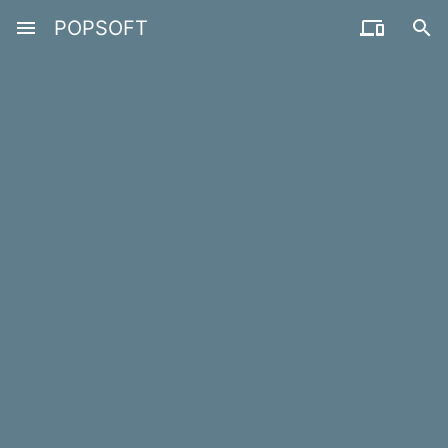
menu
POPSOFT

