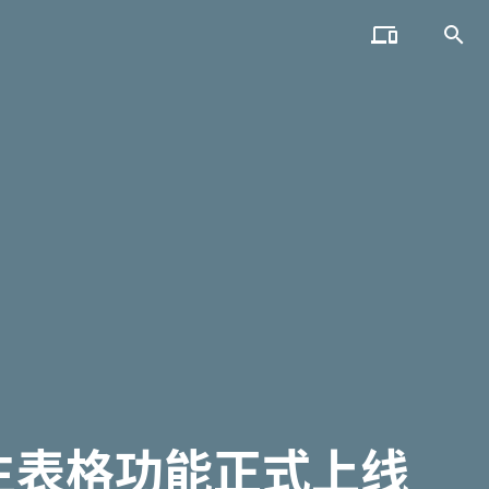


原生表格功能正式上线