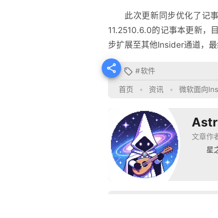
此次更新同步优化了记事
11.2510.6.0的记事本更新
步扩展至其他Insider通道

#
软件

首页
•
资讯
•
微软面向In
Ast
文章作
星
推荐阅读