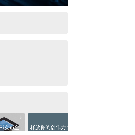


微软发布Surface 
y Pi发布全
释放你的创作力：雷
Laptop 8与Surface 
h 
孜LaCie Rugged 
Pro 12：搭载