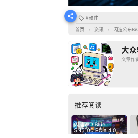

#
硬件

首页
•
资讯
•
闪迪公布BiC
大众
文章作
推荐阅读

闪迪WD Blue 
SN5100 PCIe 4.0 
SSD推出 4TB 新容量
十