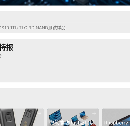
S10 1Tb TLC 3D NAND测试样品
特报
者


微软推动Rust应用以
Raspberr
铨科技推出P35S移
提升Surface设备安全
新5英寸Touc