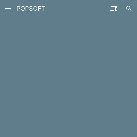
menu
POPSOFT

