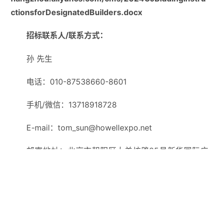
出新，提供更加完善的观众现场体验形式和商务合作服
务，相信一定会给海内外各家参展商与数十万现场观众奉
献又一场精彩的业界盛会！
2024年ChinaJoy指定搭建商的招标工作现已开始,
为提高展会现场整体搭建水平，为参展企业提供更优秀的
搭建供应商，更为重要的是确保展会展台搭建的安全性，
第二十一届ChinaJoy展会组委会将继续提高投标搭建公
司的基本资格水平，公司成立时间超过六年（包含六年）
且注册资金在300万（包含300万）人民币（以投标公司
营业执照为准）的企业方能参与投标。
组委会郑重声明：
非展会指定特装搭建商不得进馆搭建施工。
2024年展会将继续施行ChinaJoy展台施工监理制
度，监理公司将对本次展会所有特装展台从资质审核、图