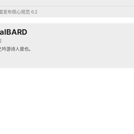
发布核心规范 6.2
ralBARD
者
之吟游诗人是也。
残酷血腥角斗士肉鸽回合制游戏《角斗士血域》今日开启抢先体验
备14046782号-1
安备11010702001718号