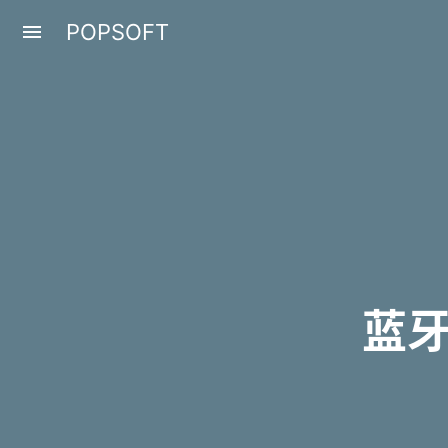
POPSOFT
menu
蓝牙