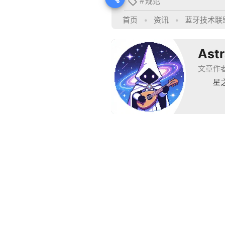
#
规范

首页
•
资讯
•
蓝牙技术联盟
Ast
文章作
星
上一篇
arrow_back
POPSOFT
京ICP
京公网