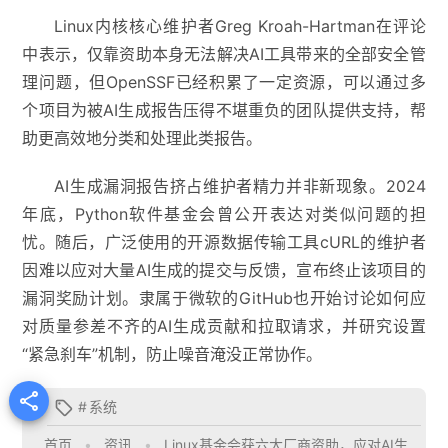
Linux内核核心维护者Greg Kroah-Hartman在评论
中表示，仅靠资助本身无法解决AI工具带来的全部安全管
理问题，但OpenSSF已经积累了一定资源，可以通过多
个项目为被AI生成报告压得不堪重负的团队提供支持，帮
助更高效地分类和处理此类报告。
AI生成漏洞报告挤占维护者精力并非新现象。2024
年底，Python软件基金会曾公开表达对类似问题的担
忧。随后，广泛使用的开源数据传输工具cURL的维护者
因难以应对大量AI生成的提交与反馈，宣布终止该项目的
漏洞奖励计划。隶属于微软的GitHub也开始讨论如何应
对质量参差不齐的AI生成贡献和拉取请求，并研究设置
“紧急刹车”机制，防止噪音淹没正常协作。

#
系统

首页
•
资讯
•
Linux基金会获六大厂商资助，应对AI生