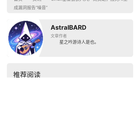
成漏洞报告“噪音”
AstralBARD
文章作者
星之吟游诗人是也。
推荐阅读


Ubuntu 
Windows安全启动证
25.10“Questing 
书将于2026年6月到
微软
Quokka”发布：更安
期，微软启动大规模
KB
全、更易用
更新流程
的